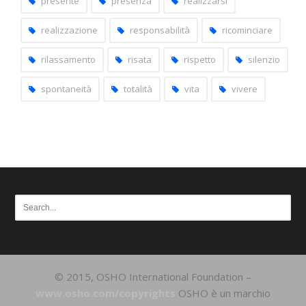
presente
presenza
realizzarsi
realizzazione
responsabilità
ricominciare
rilassamento
risata
rispetto
silenzio
spontaneità
totalità
vita
vivere
© 2015, OSHO International Foundation –
www.osho.com/copyrights
OSHO è un marchio