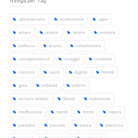
Naviga per Tag
post
per
capitoli
abbandonarsi
accettazione
agire
amare
amarsi
amore
armonia
bellezza
buono
competizione
consapevolezza
coraggio
creatività
crescere
cuore
dignità
felicità
gioia
infelicità
inferno
lasciarsi andare
libertà
matrimonio
meditazione
mente
morte
natura
paradiso
passato
paura
pienezza