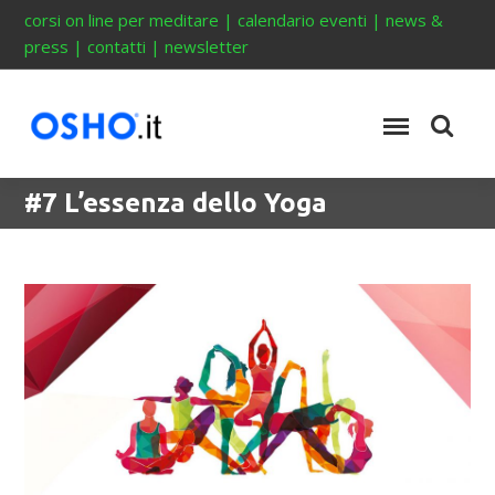
corsi on line per meditare
|
calendario eventi
|
news &
press
|
contatti
|
newsletter
#7 L’essenza dello Yoga