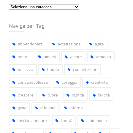
Naviga
tra
i
Naviga per Tag
post
per
capitoli
abbandonarsi
accettazione
agire
amare
amarsi
amore
armonia
bellezza
buono
competizione
consapevolezza
coraggio
creatività
crescere
cuore
dignità
felicità
gioia
infelicità
inferno
lasciarsi andare
libertà
matrimonio