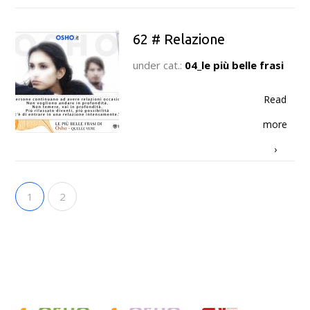
62 # Relazione
under cat.:
04_le più belle frasi
Read
more
›
1
2