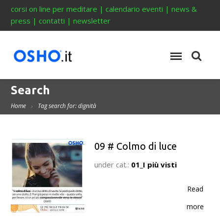
corsi on line per meditare
|
calendario eventi
|
news &
press
|
contatti
|
newsletter
Search
Home
Tag search for: dignità
09 # Colmo di luce
under cat.:
01_I più visti
Read
more