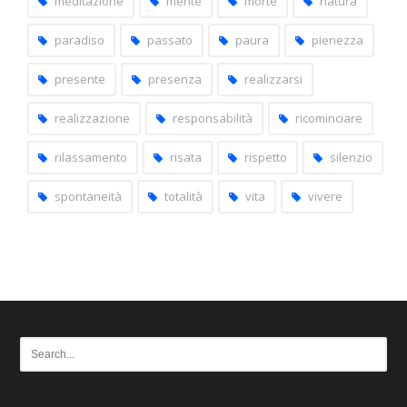
meditazione
mente
morte
natura
paradiso
passato
paura
pienezza
presente
presenza
realizzarsi
realizzazione
responsabilità
ricominciare
rilassamento
risata
rispetto
silenzio
spontaneità
totalità
vita
vivere