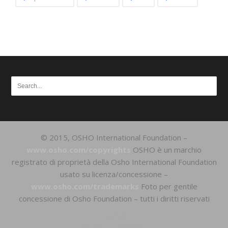
© 2015, OSHO International Foundation –
www.osho.com/copyrights
OSHO è un marchio
registrato di proprietà della Osho International Foundation
usato su licenza/concessione –
www.osho.com/trademarks
Foto per gentile
concessione di Osho Foundation – tutti i diritti riservati
Home
Support Center