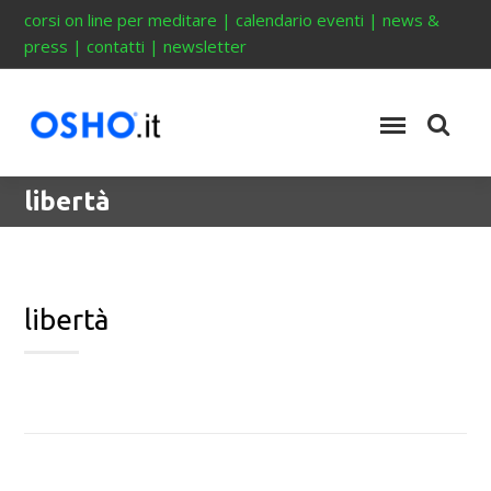
corsi on line per meditare
|
calendario eventi
|
news &
press
|
contatti
|
newsletter
libertà
libertà