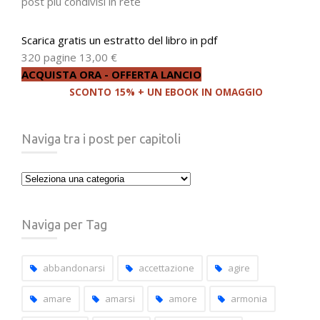
post più condivisi in rete
Scarica gratis un estratto del libro in pdf
320 pagine
13,00 €
ACQUISTA ORA - OFFERTA LANCIO
SCONTO 15% + UN EBOOK IN OMAGGIO
Naviga tra i post per capitoli
Naviga
tra
i
Naviga per Tag
post
per
capitoli
abbandonarsi
accettazione
agire
amare
amarsi
amore
armonia