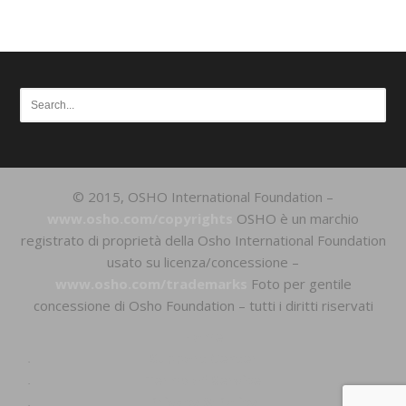
© 2015, OSHO International Foundation –
www.osho.com/copyrights
OSHO è un marchio
registrato di proprietà della Osho International Foundation
usato su licenza/concessione –
www.osho.com/trademarks
Foto per gentile
concessione di Osho Foundation – tutti i diritti riservati
Home
Support Center
Terms of Service
Privacy & Policy