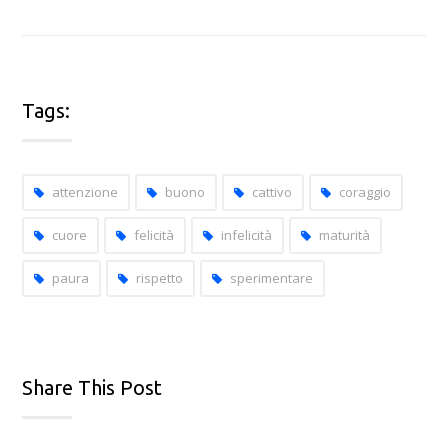
Tags:
attenzione
buono
cattivo
coraggio
cuore
felicità
infelicità
maturità
paura
rispetto
sperimentare
Share This Post