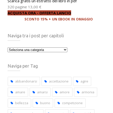
Scarica gratis un estratto del libro in pdf
320 pagine
13,00 €
ACQUISTA ORA - OFFERTA LANCIO
SCONTO 15% + UN EBOOK IN OMAGGIO
Naviga tra i post per capitoli
Naviga
tra
i
Naviga per Tag
post
per
capitoli
abbandonarsi
accettazione
agire
amare
amarsi
amore
armonia
bellezza
buono
competizione