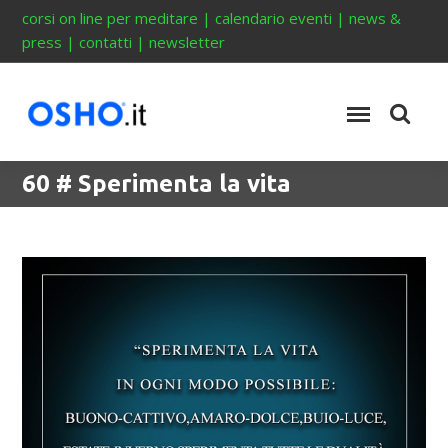
corsi on line per meditare
|
calendario eventi
|
news &
press
|
contatti
|
newsletter
60 # Sperimenta la vita