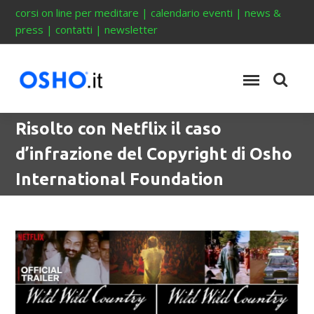
corsi on line per meditare
|
calendario eventi
|
news &
press
|
contatti
|
newsletter
Risolto con Netflix il caso
d’infrazione del Copyright di Osho
International Foundation