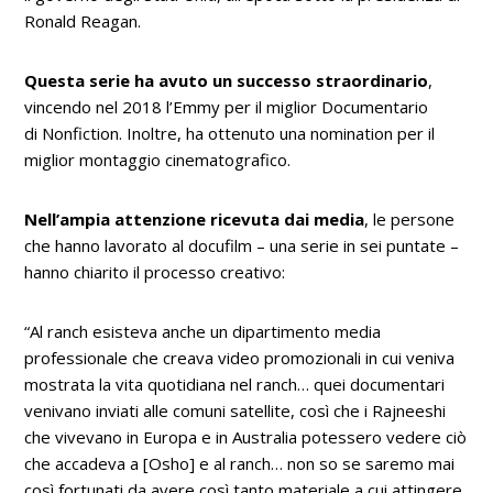
Ronald Reagan.
Questa serie ha avuto un successo straordinario
,
vincendo nel 2018 l’
Emmy
per il miglior Documentario
di
Nonfiction
. Inoltre, ha ottenuto una
nomination
per il
miglior montaggio cinematografico.
Nell’ampia attenzione ricevuta dai media
, le persone
che hanno lavorato al docufilm – una serie in sei puntate –
hanno chiarito il processo creativo:
“Al ranch esisteva anche un dipartimento media
professionale che creava video promozionali in cui veniva
mostrata la vita quotidiana nel ranch… quei documentari
venivano inviati alle comuni satellite, così che i Rajneeshi
che vivevano in Europa e in Australia potessero vedere ciò
che accadeva a [Osho] e al ranch… non so se saremo mai
così fortunati da avere così tanto materiale a cui attingere