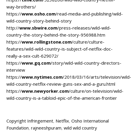
way-brothers/
https://
www.osho.com
/read-media-and-publishing/wild-
wild-country-story-behind-story
http://
www.sbwire.com
/press-releases/wild-wild-
country-the-story-behind-the-story-956988.htm
https://
www.rollingstone.com
/culture/culture-
features/wild-wild-country-is-subject-of-netflix-doc-
really-a-sex-cult-629072/
https://
www.gq.com
/story/wild-wild-country-directors-
interview
https://
www.nytimes.com
/2018/03/16/arts/television/wild
wild-country-netflix-review-guns-sex-and-a-guru.html
https://
www.newyorker.com
/culture/on-television/wild-
wild-country-is-a-tabloid-epic-of-the-american-frontier
Copyright Infringement
,
Netflix
,
Osho International
Foundation
,
rajneeshpuram
,
wild wild country