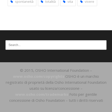
spontaneità
totalità
vita
vivere
© 2015, OSHO International Foundation –
www.osho.com/copyrights
OSHO è un marchio
registrato di proprietà della Osho International Foundation
usato su licenza/concessione –
www.osho.com/trademarks
Foto per gentile
concessione di Osho Foundation – tutti i diritti riservati
Home