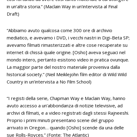
in un’altra storia.”
(Maclain Way in un’intervista al
Final
Draft
)
“Abbiamo avuto qualcosa come 300 ore di archivio
mediatico, e avevamo i DVD, i vecchi nastri in Digi-Beta SP;
avevamo filmati rimasterizzati e altre cose recuperate su
internet di chissà quale origine. [Osho] aveva seguaci nel
mondo intero, pertanto esistono video in pratica ovunque.
La maggior parte del nostro materiale proveniva dalla
historical society.”
(Neil Meiklejohn film editor di
Wild Wild
Country
in un’intervista a
No Film School
)
“I registi della serie, Chapman Way e Maclain Way, hanno
avuto accesso a un’abbondanza di notizie televisive, ad
archivi di filmati, e a video registrati dagli stessi Rajneeshi.
Proprio i primi minuti presentano scene del gruppo
arrivato in Oregon… quando [Osho] scende da una delle
sue Rolls-Royces.”
(
Fonte:
The Atlantic
)