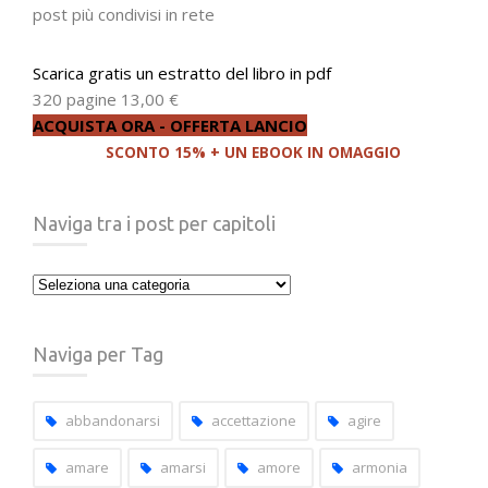
post più condivisi in rete
Scarica gratis un estratto del libro in pdf
320 pagine
13,00 €
ACQUISTA ORA - OFFERTA LANCIO
SCONTO 15% + UN EBOOK IN OMAGGIO
Naviga tra i post per capitoli
Naviga
tra
i
Naviga per Tag
post
per
capitoli
abbandonarsi
accettazione
agire
amare
amarsi
amore
armonia