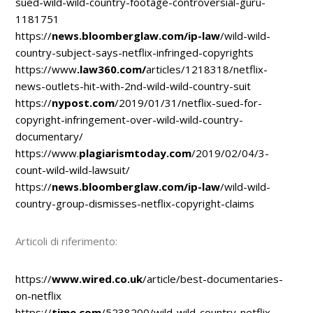
sued-wild-wild-country-footage-controversial-guru-
1181751
https://
news.bloomberglaw.com/ip-law
/wild-wild-
country-subject-says-netflix-infringed-copyrights
https://www
.law360.com/
articles/1218318/netflix-
news-outlets-hit-with-2nd-wild-wild-country-suit
https://
nypost.com
/2019/01/31/netflix-sued-for-
copyright-infringement-over-wild-wild-country-
documentary/
https://www.
plagiarismtoday.com
/2019/02/04/3-
count-wild-wild-lawsuit/
https://
news.bloomberglaw.com/ip-law
/wild-wild-
country-group-dismisses-netflix-copyright-claims
Articoli di riferimento:
https://
www.wired.co.uk
/article/best-documentaries-
on-netflix
https://
time.com
/5238200/wild-wild-country-netflix-