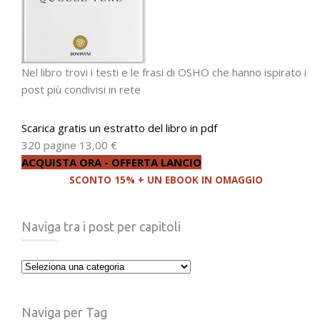
Nel libro trovi i testi e le frasi di OSHO che hanno ispirato i
post più condivisi in rete
Scarica gratis un estratto del libro in pdf
320 pagine
13,00 €
ACQUISTA ORA - OFFERTA LANCIO
SCONTO 15% + UN EBOOK IN OMAGGIO
Naviga tra i post per capitoli
Naviga
tra
i
Naviga per Tag
post