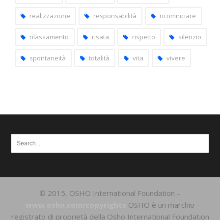
realizzazione
responsabilità
ricominciare
rilassamento
risata
rispetto
silenzio
spontaneità
totalità
vita
vivere
© 2015, OSHO International Foundation –
www.osho.com/copyrights
OSHO è un marchio
registrato di proprietà della Osho International Foundation