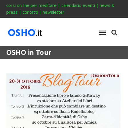
corsi on line per meditare
|
calendario eventi
|
news &
press
|
contatti
|
newsletter
OSHO in Tour