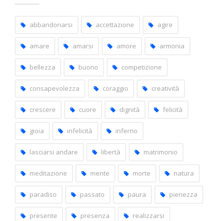
per
capitoli
abbandonarsi
accettazione
agire
amare
amarsi
amore
armonia
bellezza
buono
competizione
consapevolezza
coraggio
creatività
crescere
cuore
dignità
felicità
gioia
infelicità
inferno
lasciarsi andare
libertà
matrimonio
meditazione
mente
morte
natura
paradiso
passato
paura
pienezza
presente
presenza
realizzarsi