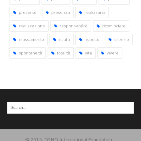
presente
presenza
realizzarsi
realizzazione
responsabilità
ricominciare
rilassamento
risata
rispetto
silenzio
spontaneità
totalità
vita
vivere
© 2015, OSHO International Foundation –