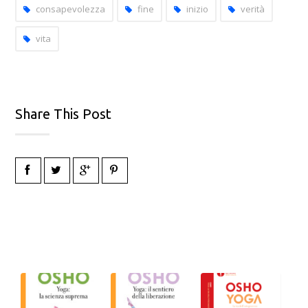
consapevolezza
fine
inizio
verità
vita
Share This Post