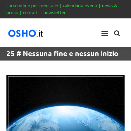
corsi on line per meditare
|
calendario eventi
|
news &
press
|
contatti
|
newsletter
25 # Nessuna fine e nessun inizio