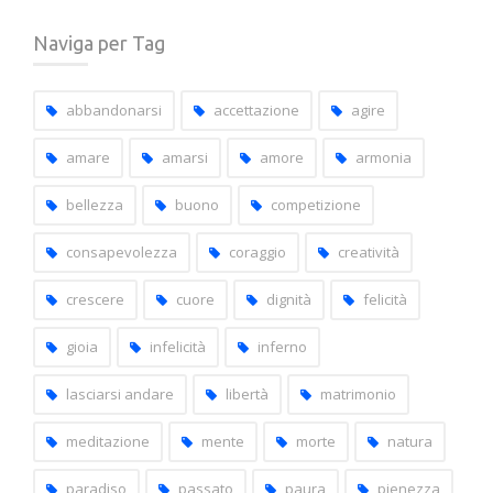
i
Naviga per Tag
post
per
capitoli
abbandonarsi
accettazione
agire
amare
amarsi
amore
armonia
bellezza
buono
competizione
consapevolezza
coraggio
creatività
crescere
cuore
dignità
felicità
gioia
infelicità
inferno
lasciarsi andare
libertà
matrimonio
meditazione
mente
morte
natura
paradiso
passato
paura
pienezza