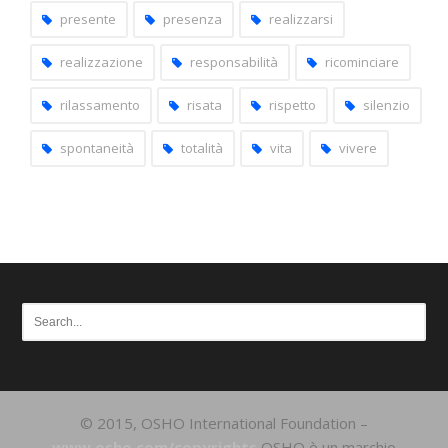
presente
presenza
realizzarsi
realizzazione
responsabilità
ricominciare
rilassamento
risata
rispetto
silenzio
spontaneità
totalità
vita
vivere
© 2015, OSHO International Foundation –
www.osho.com/copyrights
OSHO è un marchio