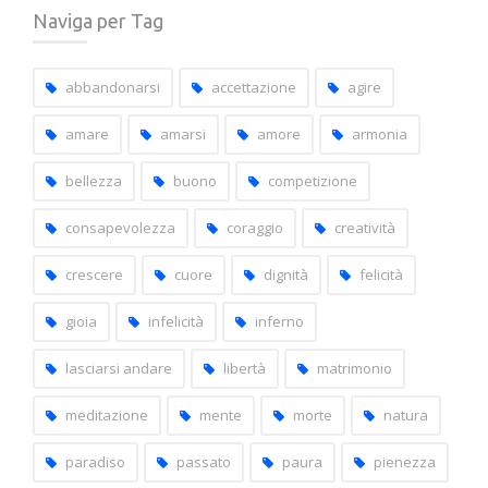
i
Naviga per Tag
post
per
capitoli
abbandonarsi
accettazione
agire
amare
amarsi
amore
armonia
bellezza
buono
competizione
consapevolezza
coraggio
creatività
crescere
cuore
dignità
felicità
gioia
infelicità
inferno
lasciarsi andare
libertà
matrimonio
meditazione
mente
morte
natura
paradiso
passato
paura
pienezza