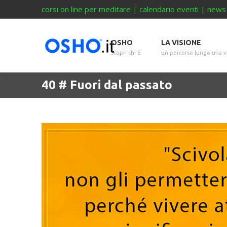
corsi on line per meditare
|
calendario eventi
|
news
OSHO
LA VISIONE
scopri chi è
un percorso lungo una v
40 # Fuori dal passato