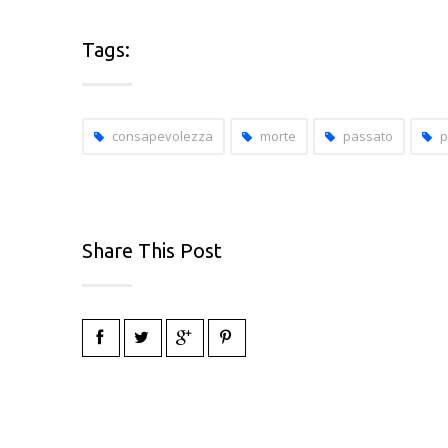
Tags:
consapevolezza
morte
passato
p
Share This Post