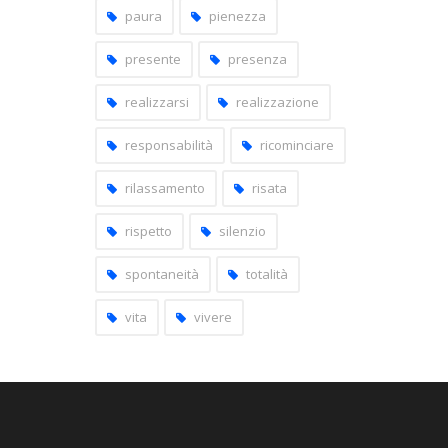
paura
pienezza
presente
presenza
realizzarsi
realizzazione
responsabilità
ricominciare
rilassamento
risata
rispetto
silenzio
spontaneità
totalità
vita
vivere