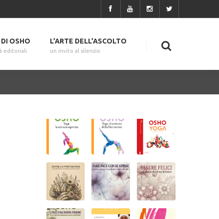
I DI OSHO
L’ARTE DELL’ASCOLTO
à editoriali
un invito al silenzio