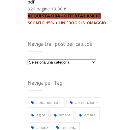
pdf
320 pagine
13,00 €
ACQUISTA ORA - OFFERTA LANCIO
SCONTO 15% + UN EBOOK IN OMAGGIO
Naviga tra i post per capitoli
Naviga
tra
i
post
Naviga per Tag
per
capitoli
abbandonarsi
accettazione
agire
amare
amarsi
amore
armonia