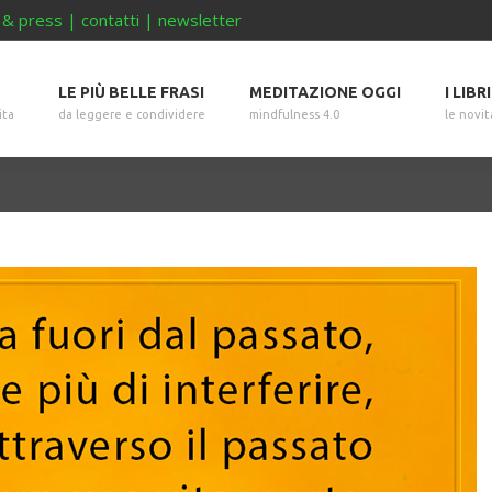
 & press
|
contatti
|
newsletter
LE PIÙ BELLE FRASI
MEDITAZIONE OGGI
I LIBR
ita
da leggere e condividere
mindfulness 4.0
le novit