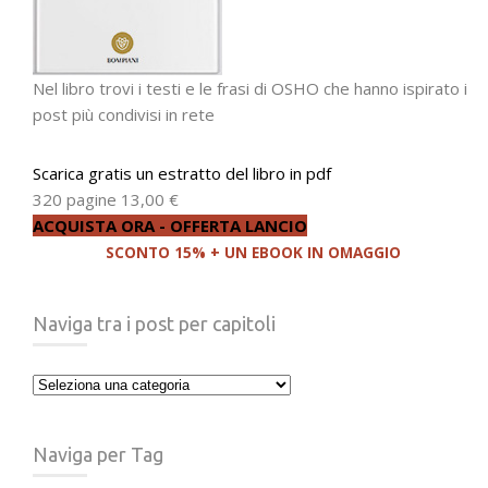
Nel libro trovi i testi e le frasi di OSHO che hanno ispirato i
post più condivisi in rete
Scarica gratis un estratto del libro in pdf
320 pagine
13,00 €
ACQUISTA ORA - OFFERTA LANCIO
SCONTO 15% + UN EBOOK IN OMAGGIO
Naviga tra i post per capitoli
Naviga
tra
i
Naviga per Tag
post
per