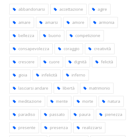
capitoli
abbandonarsi
accettazione
agire
amare
amarsi
amore
armonia
bellezza
buono
competizione
consapevolezza
coraggio
creatività
crescere
cuore
dignità
felicità
gioia
infelicità
inferno
lasciarsi andare
libertà
matrimonio
meditazione
mente
morte
natura
paradiso
passato
paura
pienezza
presente
presenza
realizzarsi