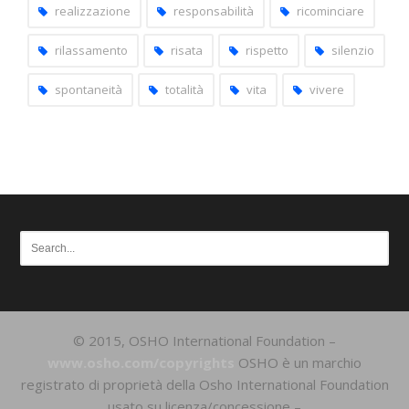
realizzazione
responsabilità
ricominciare
rilassamento
risata
rispetto
silenzio
spontaneità
totalità
vita
vivere
© 2015, OSHO International Foundation –
www.osho.com/copyrights
OSHO è un marchio
registrato di proprietà della Osho International Foundation
usato su licenza/concessione –