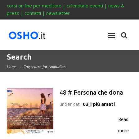
corsi on line per meditare
|
calendario eventi
|
news &
press
|
contatti
|
newsletter
Search
Home
Tag search for: solitudine
48 # Persona che dona
under cat.:
03_i più amati
Read
more