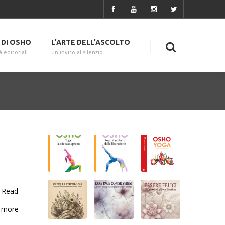
I DI OSHO
L’ARTE DELL’ASCOLTO
à editoriali
un invito al silenzio
Read
more