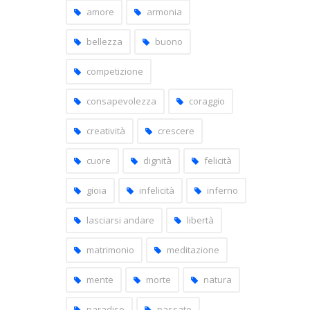
amore
armonia
bellezza
buono
competizione
consapevolezza
coraggio
creatività
crescere
cuore
dignità
felicità
gioia
infelicità
inferno
lasciarsi andare
libertà
matrimonio
meditazione
mente
morte
natura
paradiso
passato