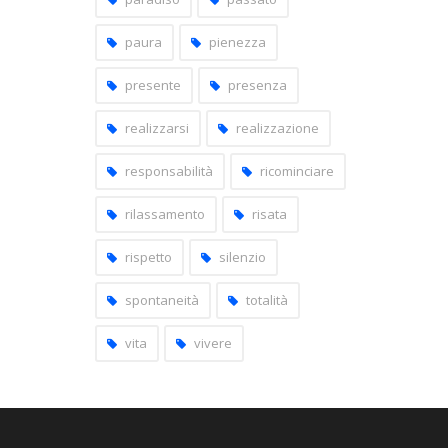
paura
pienezza
presente
presenza
realizzarsi
realizzazione
responsabilità
ricominciare
rilassamento
risata
rispetto
silenzio
spontaneità
totalità
vita
vivere