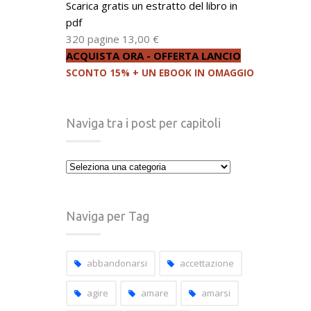
Scarica gratis un estratto del libro in
pdf
320 pagine
13,00 €
ACQUISTA ORA - OFFERTA LANCIO
SCONTO 15% + UN EBOOK IN OMAGGIO
Naviga tra i post per capitoli
Naviga
tra
i
post
Naviga per Tag
per
capitoli
abbandonarsi
accettazione
agire
amare
amarsi