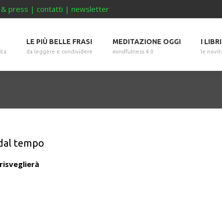
 & press
|
contatti
|
newsletter
LE PIÙ BELLE FRASI
MEDITAZIONE OGGI
I LIBR
ita
da leggere e condividere
mindfulness 4.0
le novit
 dal tempo
 risveglierà