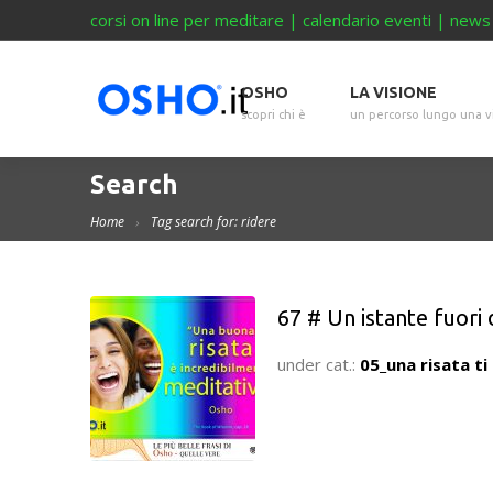
corsi on line per meditare
|
calendario eventi
|
news
OSHO
LA VISIONE
scopri chi è
un percorso lungo una v
Search
Home
Tag search for: ridere
67 # Un istante fuori
under cat.:
05_una risata ti