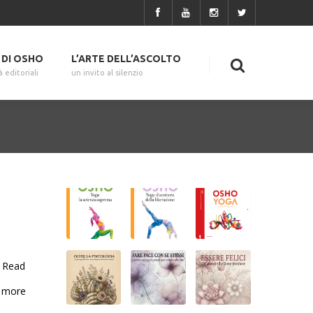
I DI OSHO
L’ARTE DELL’ASCOLTO
à editoriali
un invito al silenzio
Read
more