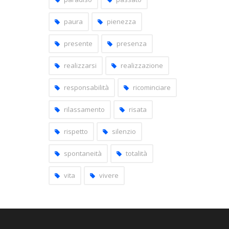
paura
pienezza
presente
presenza
realizzarsi
realizzazione
responsabilità
ricominciare
rilassamento
risata
rispetto
silenzio
spontaneità
totalità
vita
vivere