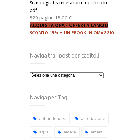
Scarica gratis un estratto del libro in
pdf
320 pagine
13,00 €
ACQUISTA ORA - OFFERTA LANCIO
SCONTO 15% + UN EBOOK IN OMAGGIO
Naviga tra i post per capitoli
Naviga
tra
i
post
Naviga per Tag
per
capitoli
abbandonarsi
accettazione
agire
amare
amarsi