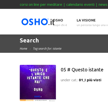
corsi on line per meditare
|
calendario eventi
|
news
OSHO
LA VISIONE
scopri chi è
un percorso lungo una v
Search
Home
Tag search for: istante
05 # Questo istante
under cat.:
01_I più visti