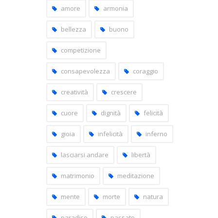
amore
armonia
bellezza
buono
competizione
consapevolezza
coraggio
creatività
crescere
cuore
dignità
felicità
gioia
infelicità
inferno
lasciarsi andare
libertà
matrimonio
meditazione
mente
morte
natura
paradiso
passato