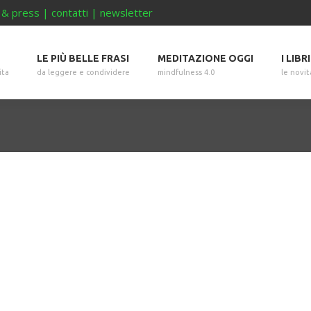
 & press
|
contatti
|
newsletter
LE PIÙ BELLE FRASI
MEDITAZIONE OGGI
I LIBR
ita
da leggere e condividere
mindfulness 4.0
le novit