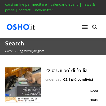
corsi on line per meditare
|
calendario eventi
|
news &
press
|
contatti
|
newsletter
Search
Home
Tag search for: gioco
22 # Un po’ di follia
under cat.:
02_I più condivisi
Read
more