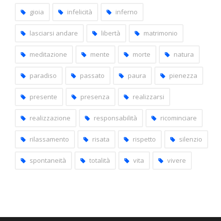
gioia
infelicità
inferno
lasciarsi andare
libertà
matrimonio
meditazione
mente
morte
natura
paradiso
passato
paura
pienezza
presente
presenza
realizzarsi
realizzazione
responsabilità
ricominciare
rilassamento
risata
rispetto
silenzio
spontaneità
totalità
vita
vivere