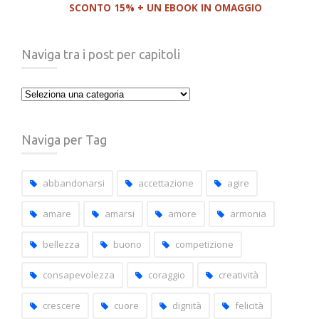
SCONTO 15% + UN EBOOK IN OMAGGIO
Naviga tra i post per capitoli
Naviga
tra
i
Naviga per Tag
post
per
capitoli
abbandonarsi
accettazione
agire
amare
amarsi
amore
armonia
bellezza
buono
competizione
consapevolezza
coraggio
creatività
crescere
cuore
dignità
felicità