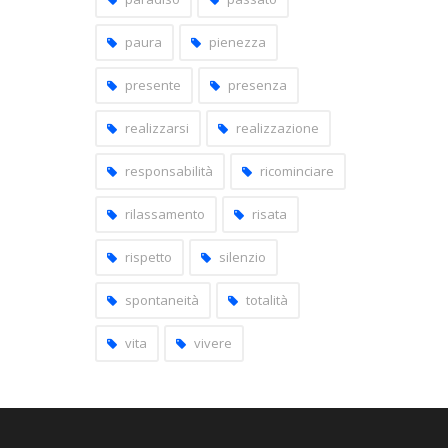
paura
pienezza
presente
presenza
realizzarsi
realizzazione
responsabilità
ricominciare
rilassamento
risata
rispetto
silenzio
spontaneità
totalità
vita
vivere