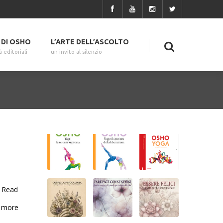
I DI OSHO
L’ARTE DELL’ASCOLTO
à editoriali
un invito al silenzio
Read
more