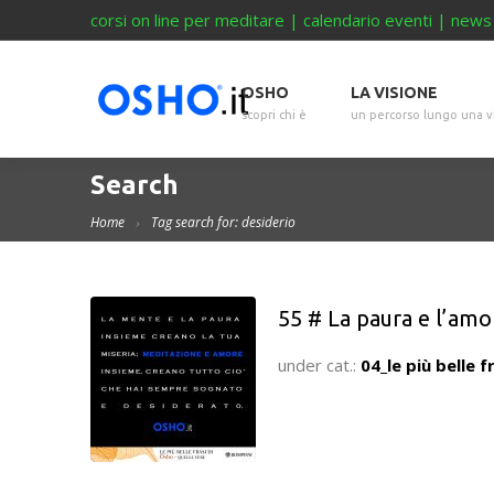
corsi on line per meditare
|
calendario eventi
|
news
OSHO
LA VISIONE
scopri chi è
un percorso lungo una v
Search
Home
Tag search for: desiderio
55 # La paura e l’amo
under cat.:
04_le più belle f