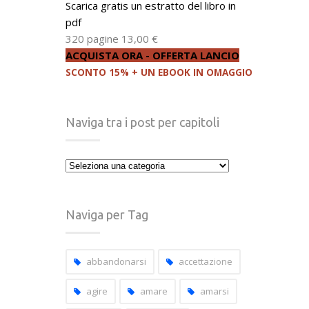
Scarica gratis un estratto del libro in
pdf
320 pagine
13,00 €
ACQUISTA ORA - OFFERTA LANCIO
SCONTO 15% + UN EBOOK IN OMAGGIO
Naviga tra i post per capitoli
Naviga
tra
i
post
Naviga per Tag
per
capitoli
abbandonarsi
accettazione
agire
amare
amarsi