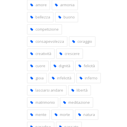
amore
armonia
bellezza
buono
competizione
consapevolezza
coraggio
creatività
crescere
cuore
dignità
felicità
gioia
infelicità
inferno
lasciarsi andare
libertà
matrimonio
meditazione
mente
morte
natura
paradiso
passato