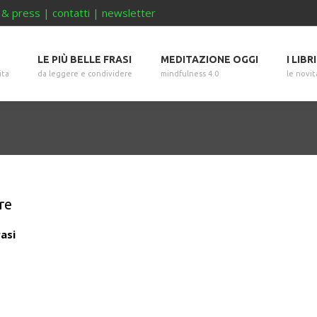
 & press
|
contatti
|
newsletter
LE PIÙ BELLE FRASI
MEDITAZIONE OGGI
I LIBR
ita
da leggere e condividere
mindfulness 4.0
le novit
re
rasi