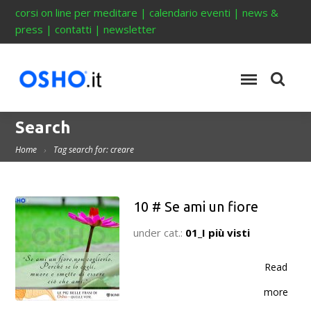
corsi on line per meditare
|
calendario eventi
|
news &
press
|
contatti
|
newsletter
Search
Home
Tag search for: creare
10 # Se ami un fiore
under cat.:
01_I più visti
Read
more