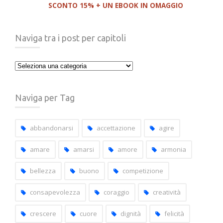
SCONTO 15% + UN EBOOK IN OMAGGIO
Naviga tra i post per capitoli
Naviga
tra
i
Naviga per Tag
post
per
capitoli
abbandonarsi
accettazione
agire
amare
amarsi
amore
armonia
bellezza
buono
competizione
consapevolezza
coraggio
creatività
crescere
cuore
dignità
felicità