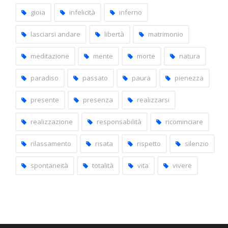
gioia
infelicità
inferno
lasciarsi andare
libertà
matrimonio
meditazione
mente
morte
natura
paradiso
passato
paura
pienezza
presente
presenza
realizzarsi
realizzazione
responsabilità
ricominciare
rilassamento
risata
rispetto
silenzio
spontaneità
totalità
vita
vivere