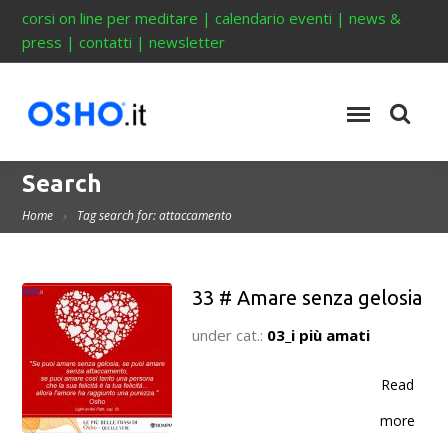
corsi on line per meditare
|
calendario eventi
|
news &
press
|
contatti
|
newsletter
Search
Home
Tag search for: attaccamento
33 # Amare senza gelosia
under cat.:
03_i più amati
Read
more