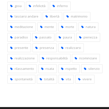
gioia
infelicità
inferno
lasciarsi andare
libertà
matrimonio
meditazione
mente
morte
natura
paradiso
passato
paura
pienezza
presente
presenza
realizzarsi
realizzazione
responsabilità
ricominciare
rilassamento
risata
rispetto
silenzio
spontaneità
totalità
vita
vivere