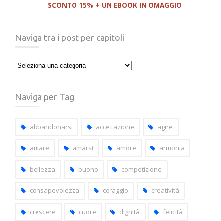
SCONTO 15% + UN EBOOK IN OMAGGIO
Naviga tra i post per capitoli
Naviga
tra
i
Naviga per Tag
post
per
capitoli
abbandonarsi
accettazione
agire
amare
amarsi
amore
armonia
bellezza
buono
competizione
consapevolezza
coraggio
creatività
crescere
cuore
dignità
felicità