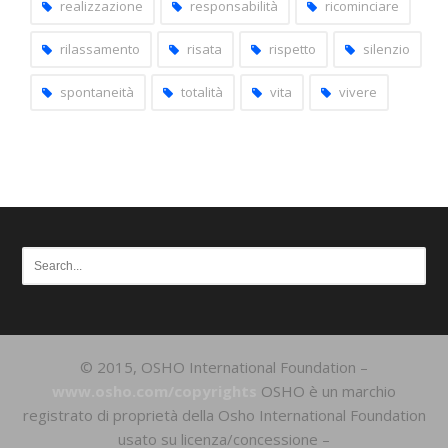
realizzazione
responsabilità
ricominciare
rilassamento
risata
rispetto
silenzio
spontaneità
totalità
vita
vivere
© 2015, OSHO International Foundation –
www.osho.com/copyrights
OSHO è un marchio
registrato di proprietà della Osho International Foundation
usato su licenza/concessione –