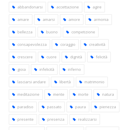
capitoli
abbandonarsi
accettazione
agire
amare
amarsi
amore
armonia
bellezza
buono
competizione
consapevolezza
coraggio
creatività
crescere
cuore
dignità
felicità
gioia
infelicità
inferno
lasciarsi andare
libertà
matrimonio
meditazione
mente
morte
natura
paradiso
passato
paura
pienezza
presente
presenza
realizzarsi