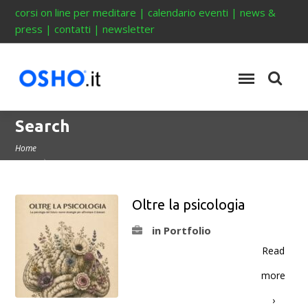
corsi on line per meditare
|
calendario eventi
|
news &
press
|
contatti
|
newsletter
Search
Home
Oltre la psicologia
in Portfolio
Read
more
›