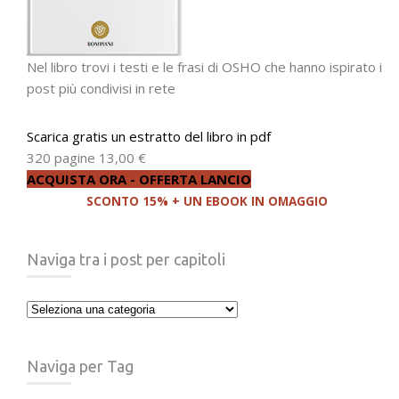
Nel libro trovi i testi e le frasi di OSHO che hanno ispirato i
post più condivisi in rete
Scarica gratis un estratto del libro in pdf
320 pagine
13,00 €
ACQUISTA ORA - OFFERTA LANCIO
SCONTO 15% + UN EBOOK IN OMAGGIO
Naviga tra i post per capitoli
Naviga
tra
i
Naviga per Tag
post
per