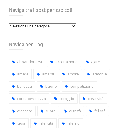
Naviga tra i post per capitoli
Naviga
tra
i
Naviga per Tag
post
per
capitoli
abbandonarsi
accettazione
agire
amare
amarsi
amore
armonia
bellezza
buono
competizione
consapevolezza
coraggio
creatività
crescere
cuore
dignità
felicità
gioia
infelicità
inferno