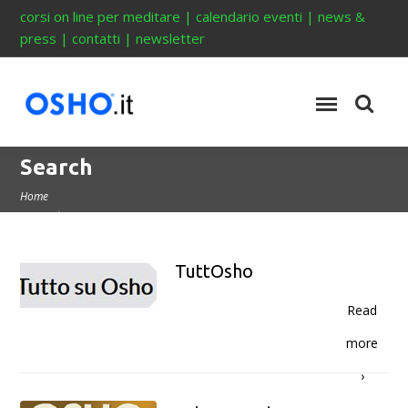
corsi on line per meditare
|
calendario eventi
|
news &
press
|
contatti
|
newsletter
Search
Home
TuttOsho
Read
more
›