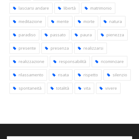
lasciarsi andare
libertà
matrimonio
meditazione
mente
morte
natura
paradiso
passato
paura
pienezza
presente
presenza
realizzarsi
realizzazione
responsabilità
ricominciare
rilassamento
risata
rispetto
silenzio
spontaneità
totalità
vita
vivere