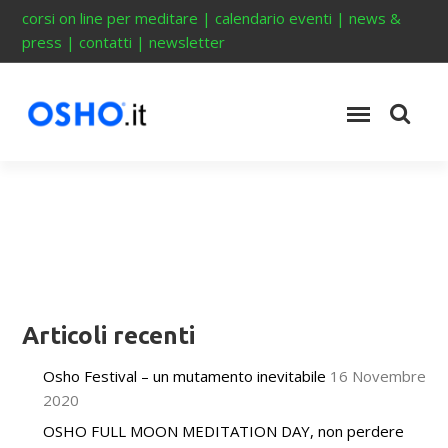
corsi on line per meditare
|
calendario eventi
|
news &
press
|
contatti
|
newsletter
Articoli recenti
Osho Festival – un mutamento inevitabile
16 Novembre
2020
OSHO FULL MOON MEDITATION DAY, non perdere