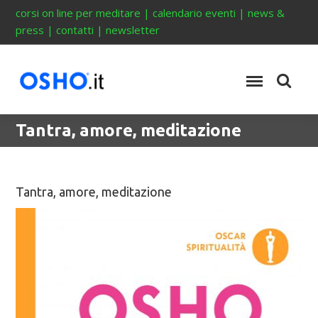
corsi on line per meditare
|
calendario eventi
|
news &
press
|
contatti
|
newsletter
Tantra, amore, meditazione
Tantra, amore, meditazione