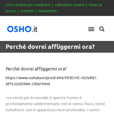
corsi on line per meditare
|
calendario eventi
|
news &
press
|
contatti
|
newsletter
Perché dovrei affliggermi ora?
Perché dovrei affliggermi ora?
https://www.oshoba.it/prod/494/PERCHE–DOVREI-
AFFLIGGERMI-ORA?.html
«La verità più essenziale è questa: l’uomo è
profondamente addormentato; non in senso fisico, bensì
metafisico; non in apparenza ma in profondità. L’uomo