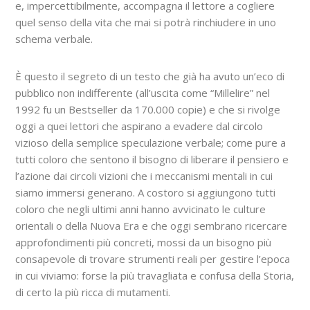
e, impercettibilmente, accompagna il lettore a cogliere
quel senso della vita che mai si potrà rinchiudere in uno
schema verbale.
È questo il segreto di un testo che già ha avuto un’eco di
pubblico non indifferente (all’uscita come “Millelire” nel
1992 fu un Bestseller da 170.000 copie) e che si rivolge
oggi a quei lettori che aspirano a evadere dal circolo
vizioso della semplice speculazione verbale; come pure a
tutti coloro che sentono il bisogno di liberare il pensiero e
l’azione dai circoli vizioni che i meccanismi mentali in cui
siamo immersi generano. A costoro si aggiungono tutti
coloro che negli ultimi anni hanno avvicinato le culture
orientali o della Nuova Era e che oggi sembrano ricercare
approfondimenti più concreti, mossi da un bisogno più
consapevole di trovare strumenti reali per gestire l’epoca
in cui viviamo: forse la più travagliata e confusa della Storia,
di certo la più ricca di mutamenti.