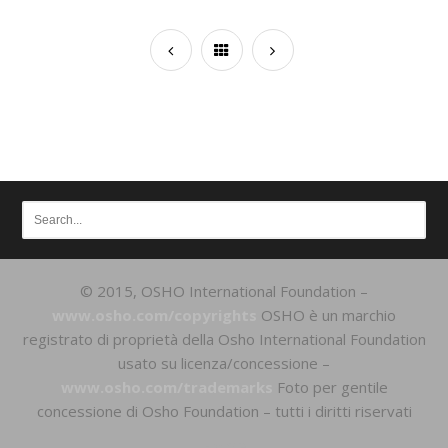
© 2015, OSHO International Foundation –
www.osho.com/copyrights
OSHO è un marchio
registrato di proprietà della Osho International Foundation
usato su licenza/concessione –
www.osho.com/trademarks
Foto per gentile
concessione di Osho Foundation – tutti i diritti riservati
Home