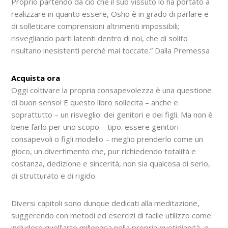
Proprio partendo da ciò che il suo vissuto lo ha portato a
realizzare in quanto essere, Osho è in grado di parlare e
di solleticare comprensioni altrimenti impossibili;
risvegliando parti latenti dentro di noi, che di solito
risultano inesistenti perché mai toccate.” Dalla Premessa
Acquista ora
Oggi coltivare la propria consapevolezza è una questione
di buon senso! E questo libro sollecita – anche e
soprattutto – un risveglio: dei genitori e dei figli. Ma non è
bene farlo per uno scopo – tipo: essere genitori
consapevoli o figli modello – meglio prenderlo come un
gioco, un divertimento che, pur richiedendo totalità e
costanza, dedizione e sincerità, non sia qualcosa di serio,
di strutturato e di rigido.
Diversi capitoli sono dunque dedicati alla meditazione,
suggerendo con metodi ed esercizi di facile utilizzo come
includere quell’arte millenaria nella propria quotidianità, e