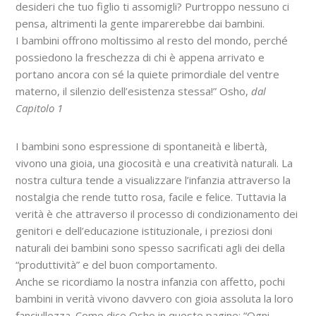
desideri che tuo figlio ti assomigli? Purtroppo nessuno ci
pensa, altrimenti la gente imparerebbe dai bambini.
I bambini offrono moltissimo al resto del mondo, perché
possiedono la freschezza di chi è appena arrivato e
portano ancora con sé la quiete primordiale del ventre
materno, il silenzio dell’esistenza stessa!” Osho,
dal
Capitolo 1
I bambini sono espressione di spontaneità e libertà,
vivono una gioia, una giocosità e una creatività naturali. La
nostra cultura tende a visualizzare l’infanzia attraverso la
nostalgia che rende tutto rosa, facile e felice. Tuttavia la
verità è che attraverso il processo di condizionamento dei
genitori e dell’educazione istituzionale, i preziosi doni
naturali dei bambini sono spesso sacrificati agli dei della
“produttività” e del buon comportamento.
Anche se ricordiamo la nostra infanzia con affetto, pochi
bambini in verità vivono davvero con gioia assoluta la loro
fanciullezza. Come dice Osho in queste pagine: “Ogni