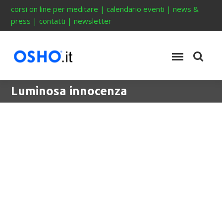
corsi on line per meditare
|
calendario eventi
|
news &
press
|
contatti
|
newsletter
Luminosa innocenza