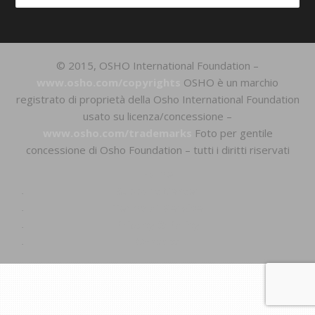
© 2015, OSHO International Foundation –
www.osho.com/copyrights
OSHO è un marchio
registrato di proprietà della Osho International Foundation
usato su licenza/concessione –
www.osho.com/trademarks
Foto per gentile
concessione di Osho Foundation – tutti i diritti riservati
Home
Support Center
Terms of Service
Privacy & Policy
Contact