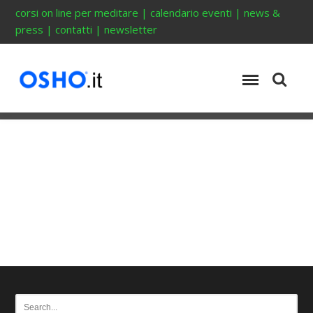
corsi on line per meditare
|
calendario eventi
|
news &
press
|
contatti
|
newsletter