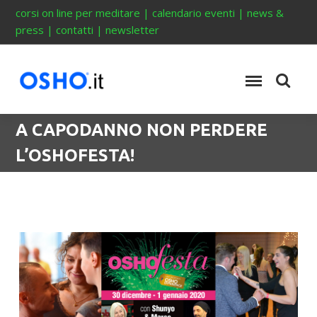
corsi on line per meditare
|
calendario eventi
|
news &
press
|
contatti
|
newsletter
A CAPODANNO NON PERDERE
L’OSHOFESTA!