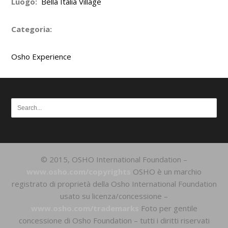
Luogo:
Bella Italia Village
Categoria:
Osho Experience
© 2015, OSHO International Foundation –
www.osho.com/copyrights
OSHO è un marchio
registrato di proprietà della Osho International Foundation
usato su licenza/concessione –
www.osho.com/trademarks
Foto per gentile
concessione di Osho Foundation – tutti i diritti riservati