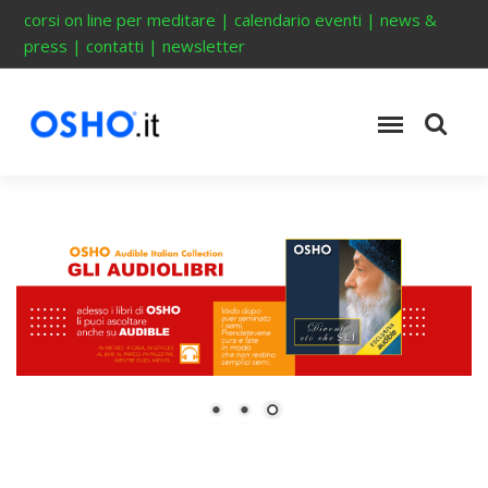
corsi on line per meditare
|
calendario eventi
|
news &
press
|
contatti
|
newsletter