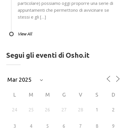
particolare) possiamo oggi proporre una serie di
appuntamenti che permettono di avvicinare se
stessi e gli […]
View All
Segui gli eventi di Osho.it
L
M
M
G
V
S
D
24
25
26
27
28
1
2
3
4
5
6
7
8
9